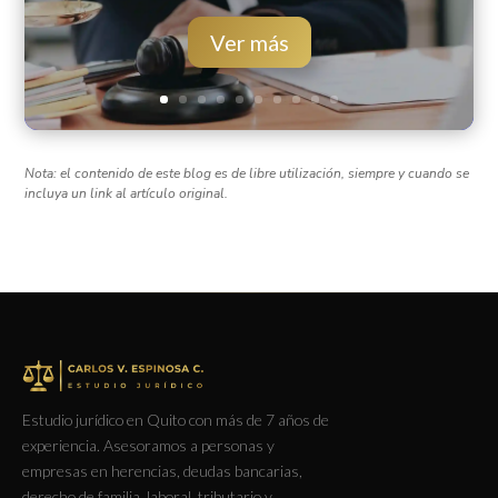
Ver más
Nota: el contenido de este blog es de libre utilización, siempre y cuando se
incluya un link al artículo original.
Estudio jurídico en Quito con más de 7 años de
experiencia. Asesoramos a personas y
empresas en herencias, deudas bancarias,
derecho de familia, laboral, tributario y