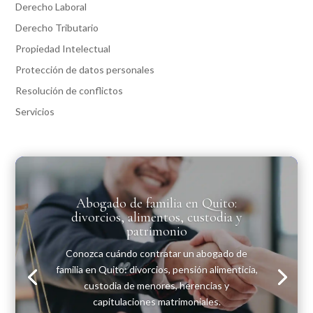
Derecho Laboral
Derecho Tributario
Propiedad Intelectual
Protección de datos personales
Resolución de conflictos
Servicios
Abogado de familia en Quito:
divorcios, alimentos, custodia y
patrimonio
Conozca cuándo contratar un abogado de
familia en Quito: divorcios, pensión alimenticia,
custodia de menores, herencias y
capitulaciones matrimoniales.