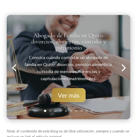
Abogado de familia en Quito:
divorcios, alimentos, custodia y
patrimonio
Conozca cuándo contratar un abogado de
familia en Quito: divorcios, pensión alimenticia,
custodia de menores, herencias y
capitulaciones matrimoniales.
Ver más
Nota: el contenido de este blog es de libre utilización, siempre y cuando se
incluya un link al artículo original.