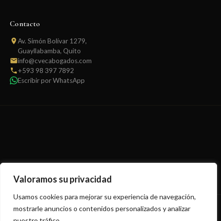
Contacto
Av. Simón Bolívar 1279,
Guayllabamba, Quito
info@cvecabogados.com
+593 98 397 7892
Escribir por WhatsApp
Valoramos su privacidad
Usamos cookies para mejorar su experiencia de navegación,
mostrarle anuncios o contenidos personalizados y analizar
© 2025 Carlos V. Espinosa C. & Asociados. Todos los derechos
nuestro tráfico.